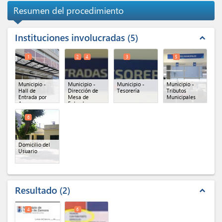
Resumen del procedimiento
Instituciones involucradas
5
expand_less
1
2
4
3
5
Municipio -
Municipio -
Municipio -
Municipio -
Hall de
Dirección de
Tesorería
Tributos
Entrada por
Mesa de
Municipales
Azara
Entradas
General
(x 2)
6
Domicilio del
Usuario
Resultado
2
expand_less
4
6