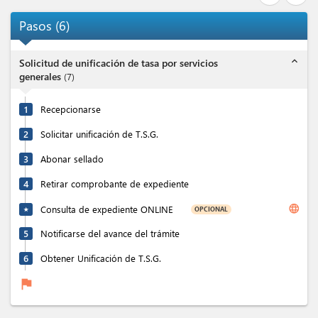
Pasos
(
6
)
expand_less
Solicitud de unificación de tasa por servicios
generales
(
7
)
1
Recepcionarse
2
Solicitar unificación de T.S.G.
3
Abonar sellado
4
Retirar comprobante de expediente
language
Consulta de expediente ONLINE
OPCIONAL
★
5
Notificarse del avance del trámite
6
Obtener Unificación de T.S.G.
flag