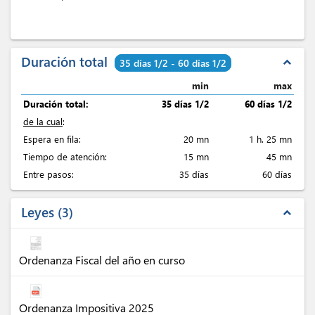
Duración total
expand_less
35 días 1/2 - 60 días 1/2
min
max
Duración total:
35 días 1/2
60 días 1/2
de la cual
:
Espera en fila:
20 mn
1 h. 25 mn
Tiempo de atención:
15 mn
45 mn
Entre pasos:
35 días
60 días
Leyes
3
expand_less
Ordenanza Fiscal del año en curso
Ordenanza Impositiva 2025