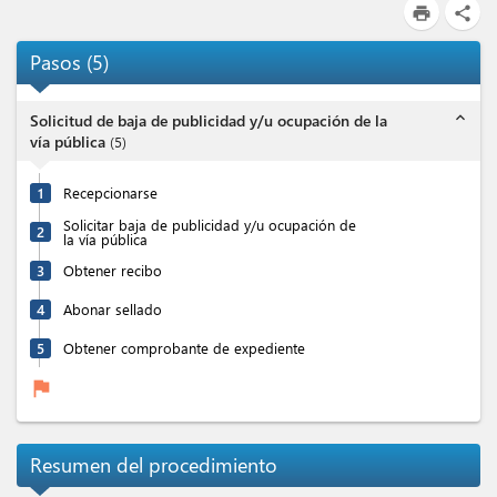
print
share
Pasos
(
5
)
expand_less
Solicitud de baja de publicidad y/u ocupación de la
vía pública
(
5
)
1
Recepcionarse
Solicitar baja de publicidad y/u ocupación de
2
la vía pública
3
Obtener recibo
4
Abonar sellado
5
Obtener comprobante de expediente
flag
Resumen del procedimiento