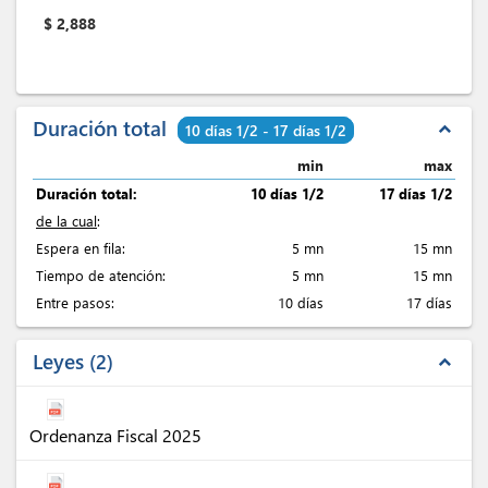
$
2,888
Duración total
expand_less
10 días 1/2 - 17 días 1/2
min
max
Duración total:
10 días 1/2
17 días 1/2
de la cual
:
Espera en fila:
5 mn
15 mn
Tiempo de atención:
5 mn
15 mn
Entre pasos:
10 días
17 días
Leyes
2
expand_less
Ordenanza Fiscal 2025