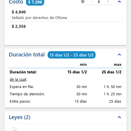
Costo
expand_less
$ 7,296
$
expand_more
info
$
4,940
Sellado por derechos de Oficina
$
2,356
Duración total
expand_less
15 días 1/2 - 25 días 1/2
min
max
Duración total:
15 días 1/2
25 días 1/2
de la cual
:
Espera en fila:
30 mn
1 h. 50 mn
Tiempo de atención:
30 mn
1 h. 25 mn
Entre pasos:
15 días
25 días
Leyes
2
expand_less