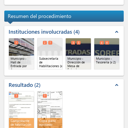
Resumen del procedimiento
Instituciones involucradas
4
expand_less
1
2
7
3
5
4
6
Municipio -
Subsecretaría
Municipio -
Municipio -
Hall de
de
Dirección de
Tesorería
(x 2)
Entrada por
Habilitaciones
(x 2)
Mesa de
Azara
Entradas
General
(x 2)
Resultado
2
expand_less
7
7
Comprobante
Copia plano
de habilitación
aprobado