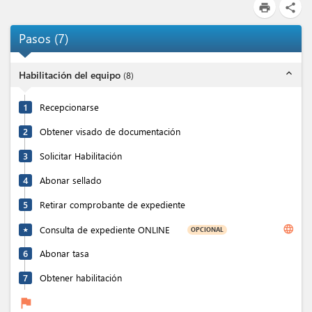
print
share
Pasos
(
7
)
expand_less
Habilitación del equipo
(
8
)
1
Recepcionarse
2
Obtener visado de documentación
3
Solicitar Habilitación
4
Abonar sellado
5
Retirar comprobante de expediente
language
Consulta de expediente ONLINE
OPCIONAL
★
6
Abonar tasa
7
Obtener habilitación
flag