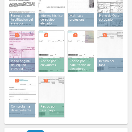
Formulario de
Informe técnico
Matrícula
Plano de Obra
habilitación del
de equipo
profesional
aprobado.
elevador
elevador
3
4
5
6
Plano original
Recibo por
Recibo por
Recibo por
del equipo
elevadores
habilitación de
tasa
elevador
elevadores
pago
7
7
Comprobante
Recibo por
de expediente
tasa pago