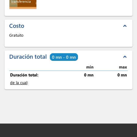
transferencia
Costo
expand_less
Gratuito
Duración total
expand_less
0 mn - 0 mn
min
max
Duración total:
0 mn
0 mn
de la cual
: