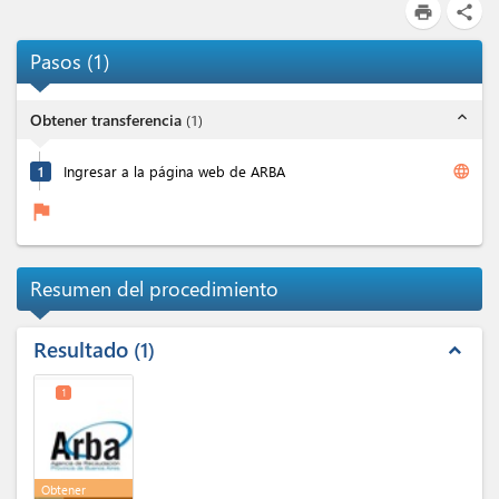
print
share
Pasos
(
1
)
expand_less
Obtener transferencia
(
1
)
language
1
Ingresar a la página web de ARBA
flag
Resumen del procedimiento
Resultado
1
expand_less
1
Obtener