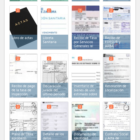
2
2
2
2
Libro de actas
Libreta
Recibo de Tasa
Recibo de
Sanitaria
por Servicios
EDESUR y
Generales al
ARBA
día
2
2
2
2
Recibo de pago
Declaración
Inventario de
Resolución de
de la tasa de
jurada del
bienes de uso
Localización
Inspección,
último período
estimado sobre
Seguridad e
de Seguridad e
costo de origen
Higiene
Higiene
2
2
2
2
Plano de Obra
Detalle de los
Documento de
Contrato Social
aprobado.
datos
Identidad
y Acta de