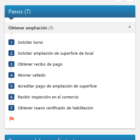
Pasos
(
7
)
expand_less
Obtener ampliación
(
7
)
1
Solicitar turno
2
Solicitar ampliación de superficie de local
3
Obtener recibo de pago
4
Abonar sellado
5
Acreditar pago de ampliación de superficie
6
Recibir inspección en el comercio
7
Obtener nuevo certificado de habilitación
flag