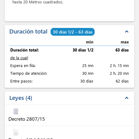
hasta 20 Metros cuadrados.
Duración total
expand_less
30 días 1/2 - 63 días
min
max
Duración total:
30 días 1/2
63 días
de la cual
:
Espera en fila:
25 mn
2 h. 15 mn
Tiempo de atención:
30 mn
2 h. 20 mn
Entre pasos:
30 días
62 días
Leyes
4
expand_less
Decreto 2807/15