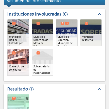
Resumen del procedimiento
Instituciones involucradas
6
expand_less
1
2
3
5
4
Municipio -
Municipio -
Municipio -
Municipio -
Hall de
Dirección de
Dirección
Tesorería
Entrada por
Mesa de
Municipal de
Azara
Entradas
Seguridad e
General
Higiene
(x 2)
6
7
Comercio del
Subsecretaría
solicitante
de
Habilitaciones
Resultado
1
expand_less
7