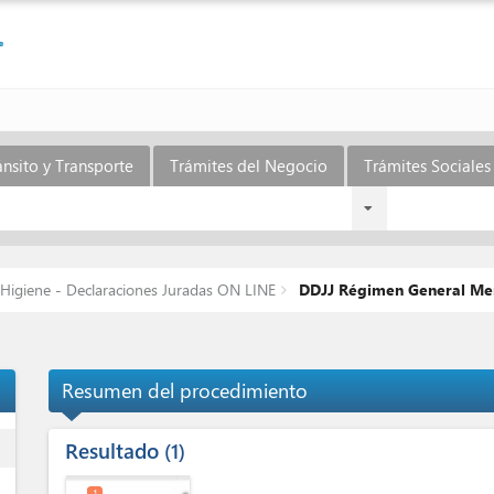
ánsito y Transporte
Trámites del Negocio
Trámites Sociales 
 Higiene - Declaraciones Juradas ON LINE
DDJJ Régimen General Men
Resumen del procedimiento
Resultado
ess
1
1