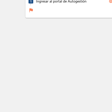
Ingresar al portal de Autogestión
langua
1
flag