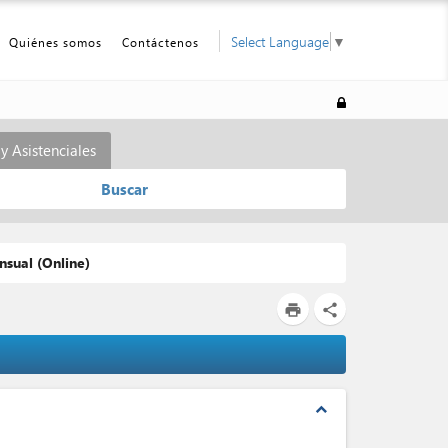
Select Language
▼
Quiénes somos
Contáctenos
y Asistenciales
Buscar
sual (Online)
print
share
expand_less