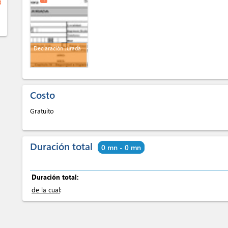
ge
Declaración Jurada
Costo
Gratuito
Duración total
0 mn - 0 mn
Duración total:
de la cual
: