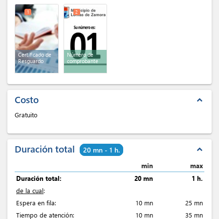
1
2
Certificado de
Número de
Resguardo
comprobante
Costo
expand_less
Gratuito
Duración total
expand_less
20 mn - 1 h.
min
max
Duración total:
20 mn
1 h.
de la cual
:
Espera en fila:
10 mn
25 mn
Tiempo de atención:
10 mn
35 mn