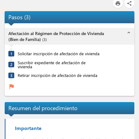
print
share
Pasos
(
3
)
expand_less
Afectación al Régimen de Protección de Vivienda
(Bien de Familia)
(
3
)
1
Solicitar inscripción de afectación de vivienda
Suscribir expediente de afectación de
2
vivienda
3
Retirar inscripción de afectación de vivienda
flag
Resumen del procedimiento
Importante