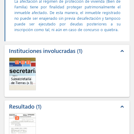
La afectación al régimen de protección de vivienda (Bien de
Familia) tiene por finalidad proteger patrimonialmente el
inmueble afectado. De esta manera, el inmueble registrado
no puede ser enajenado sin previa desafectación y tampoco
puede ser ejecutado por deudas posteriores a su
inscripción como tal, ni aún en caso de concurso o quiebra.
Instituciones involucradas
1
expand_less
1
2
3
Subsecretaría
de Tierras
(x 3)
Resultado
1
expand_less
3