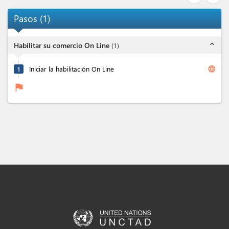
Pasos
(
1
)
expand_less
Habilitar su comercio On Line
(
1
)
language
1
Iniciar la habilitación On Line
flag