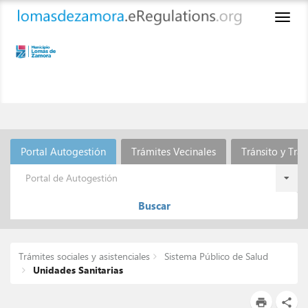
Toggl
naviga
Portal Autogestión
Trámites Vecinales
Tránsito y Tra
Portal de Autogestión
Buscar
Trámites sociales y asistenciales
Sistema Público de Salud
Unidades Sanitarias
print
share