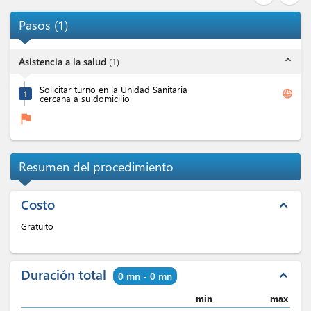
Pasos
(
1
)
expand_less
Asistencia a la salud
(
1
)
Solicitar turno en la Unidad Sanitaria
language
1
cercana a su domicilio
flag
Resumen del procedimiento
Costo
expand_less
Gratuito
Duración total
expand_less
0 mn - 0 mn
min
max