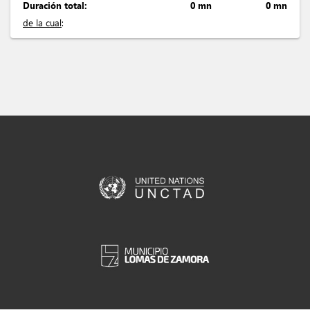
Duración total:
0 mn
0 mn
de la cual
: