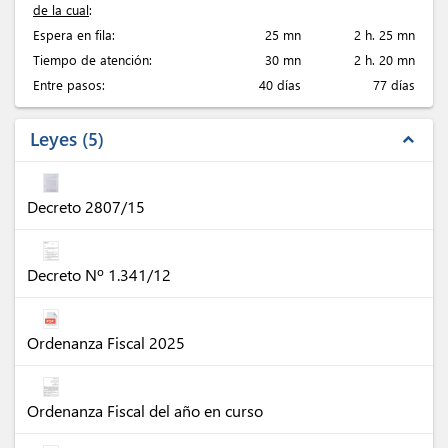
de la cual
:
Espera en fila:
25 mn
2 h. 25 mn
Tiempo de atención:
30 mn
2 h. 20 mn
Entre pasos:
40 días
77 días
Leyes
5
expand_less
Decreto 2807/15
Decreto Nº 1.341/12
Ordenanza Fiscal 2025
Ordenanza Fiscal del año en curso