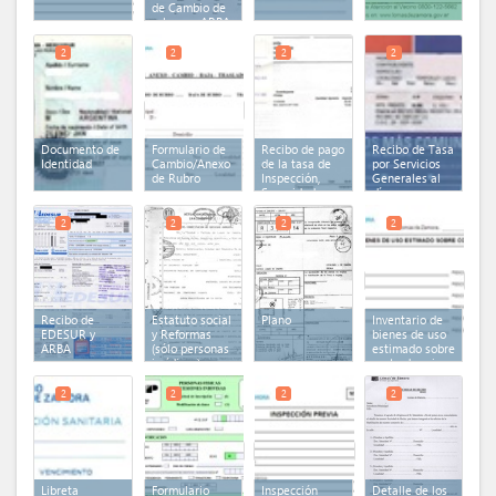
de Cambio de
rubro en ARBA
2
2
2
2
Documento de
Formulario de
Recibo de pago
Recibo de Tasa
Identidad
Cambio/Anexo
de la tasa de
por Servicios
de Rubro
Inspección,
Generales al
Seguridad e
día
Higiene
2
2
2
2
Recibo de
Estatuto social
Plano
Inventario de
EDESUR y
y Reformas
bienes de uso
ARBA
(sólo personas
estimado sobre
jurídicas)
costo de origen
2
2
2
2
Libreta
Formulario
Inspección
Detalle de los