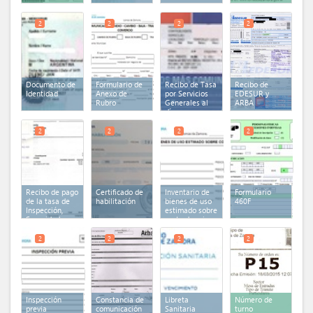
2
2
2
2
Documento de
Formulario de
Recibo de Tasa
Recibo de
Identidad
Anexo de
por Servicios
EDESUR y
Rubro
Generales al
ARBA
día
2
2
2
2
Recibo de pago
Certificado de
Inventario de
Formulario
de la tasa de
habilitación
bienes de uso
460F
Inspección,
estimado sobre
Seguridad e
costo de origen
Higiene
2
2
2
2
Inspección
Constancia de
Libreta
Número de
previa
comunicación
Sanitaria
turno