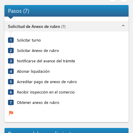
Pasos
(
7
)
expand_less
Solicitud de Anexo de rubro
(
7
)
1
Solicitar turno
2
Solicitar Anexo de rubro
3
Notificarse del avance del trámite
4
Abonar liquidación
5
Acreditar pago de anexo de rubro
6
Recibir inspección en el comercio
7
Obtener anexo de rubro
flag