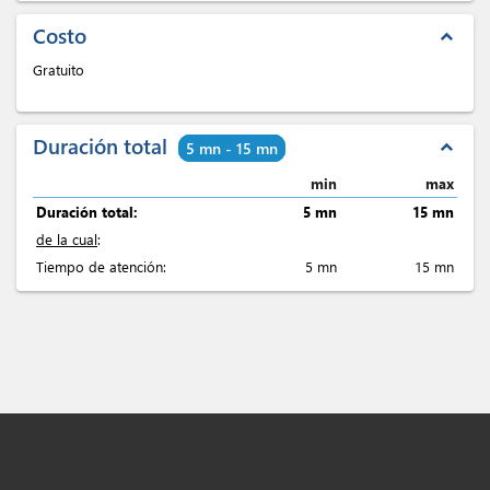
Costo
expand_less
Gratuito
Duración total
expand_less
5 mn - 15 mn
min
max
Duración total:
5 mn
15 mn
de la cual
:
Tiempo de atención:
5 mn
15 mn