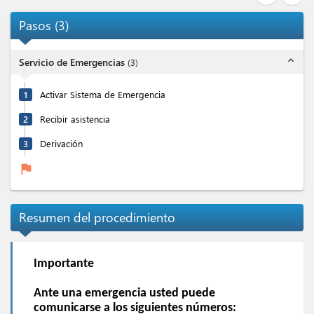
Pasos
(
3
)
expand_less
Servicio de Emergencias
(
3
)
1
Activar Sistema de Emergencia
2
Recibir asistencia
3
Derivación
flag
Resumen del procedimiento
Importante
Ante una emergencia usted puede
comunicarse a los siguientes números: