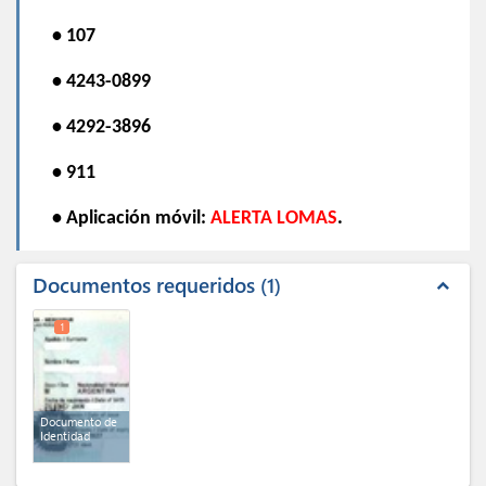
• 107
• 4243-0899
• 4292-3896
• 911
• Aplicación móvil:
ALERTA LOMAS
.
Documentos requeridos
1
expand_less
1
Documento de
Identidad