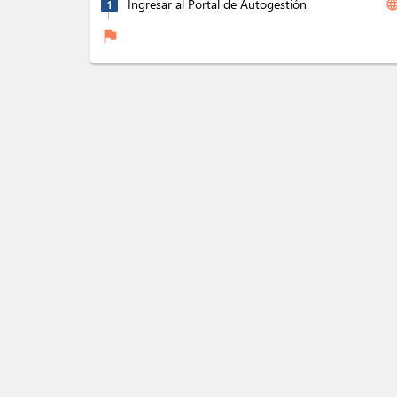
Ingresar al Portal de Autogestión
langua
1
flag