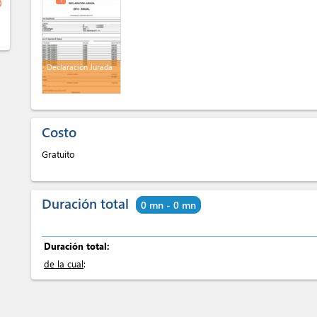
ge
Declaración Jurada
Costo
Gratuito
Duración total
0 mn - 0 mn
Duración total:
de la cual
: