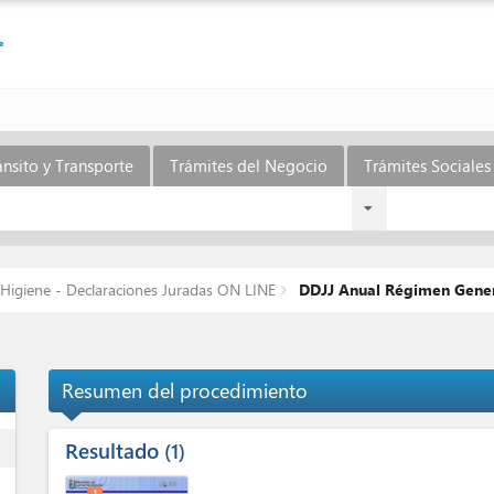
ánsito y Transporte
Trámites del Negocio
Trámites Sociales 
 Higiene - Declaraciones Juradas ON LINE
DDJJ Anual Régimen Gener
Resumen del procedimiento
Resultado
ess
1
1