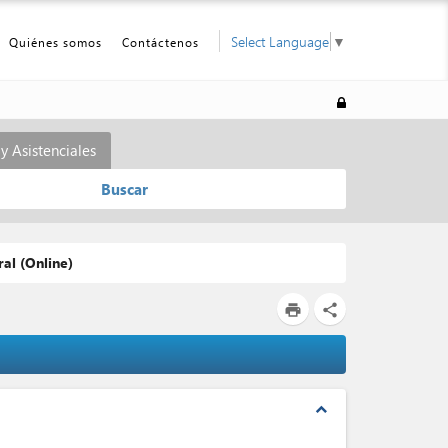
Select Language
▼
Quiénes somos
Contáctenos
y Asistenciales
Buscar
al (Online)
print
share
expand_less