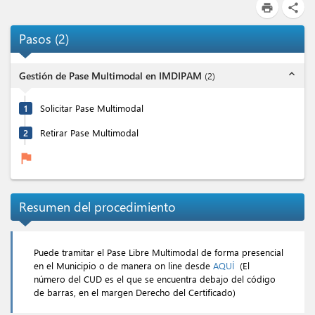
print
share
Pasos
(
2
)
expand_less
Gestión de Pase Multimodal en IMDIPAM
(
2
)
1
Solicitar Pase Multimodal
2
Retirar Pase Multimodal
flag
Resumen del procedimiento
Puede tramitar el Pase Libre Multimodal de forma presencial
en el Municipio o de manera on line desde
AQUÍ
(El
número del CUD es el que se encuentra debajo del código
de barras, en el margen Derecho del Certificado)