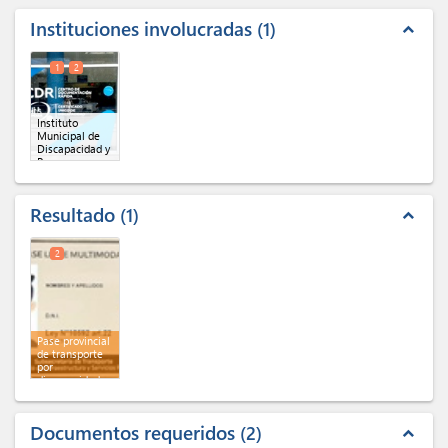
Instituciones involucradas
1
expand_less
1
2
Instituto
Municipal de
Discapacidad y
Personas
Adultas
Mayores
(IMDIPAM)
(x 2)
Resultado
1
expand_less
2
Pase provincial
de transporte
por
discapacidad
Documentos requeridos
2
expand_less