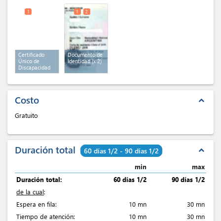
1
1
2
Certificado
Documento de
Único de
Identidad
(x 2)
Discapacidad
Costo
expand_less
Gratuito
Duración total
expand_less
60 días 1/2 - 90 días 1/2
min
max
Duración total:
60 días 1/2
90 días 1/2
de la cual
:
Espera en fila:
10 mn
30 mn
Tiempo de atención:
10 mn
30 mn