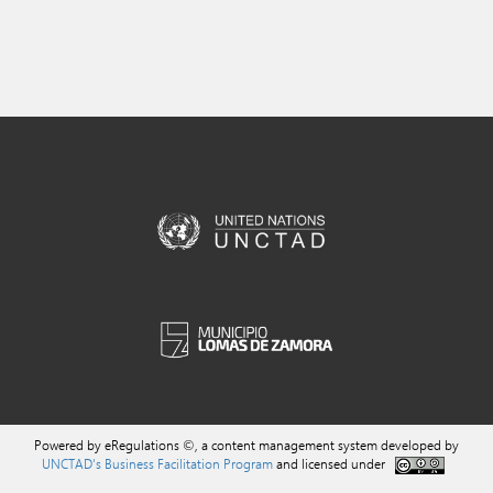
Powered by eRegulations ©, a content management system developed by
UNCTAD's Business Facilitation Program
and licensed under