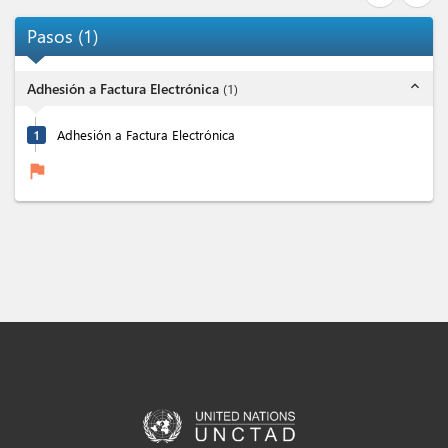
Pasos
(
1
)
expand_less
Adhesión a Factura Electrónica
(
1
)
1
Adhesión a Factura Electrónica
flag