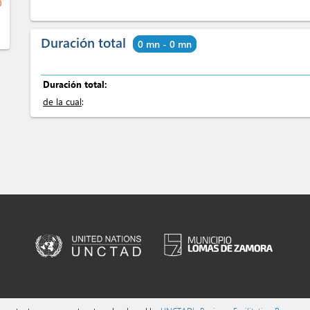
ge
Duración total
0 mn - 0 mn
Duración total:
de la cual
: