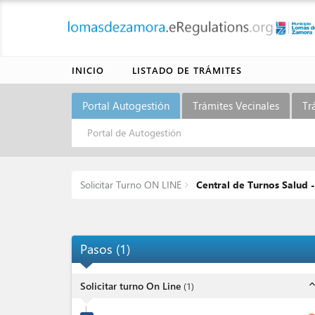
INICIO
LISTADO DE TRÁMITES
Portal Autogestión
Trámites Vecinales
Tr
Portal de Autogestión
Solicitar Turno ON LINE
Central de Turnos Salud -
Pasos
(
1
)
expand_l
Solicitar turno On Line
(
1
)