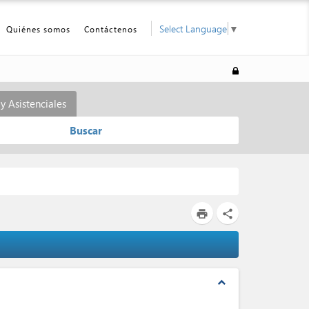
Select Language
▼
Quiénes somos
Contáctenos
y Asistenciales
Buscar
print
share
expand_less