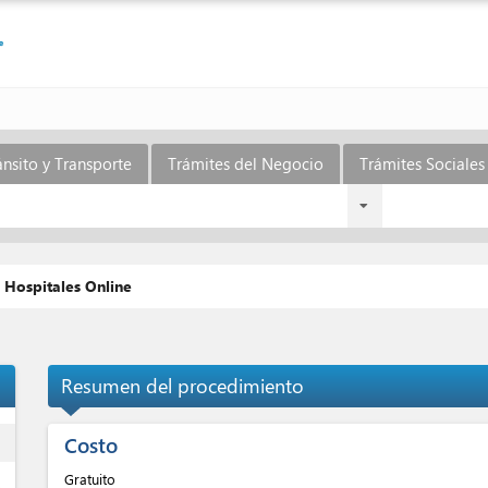
ánsito y Transporte
Trámites del Negocio
Trámites Sociales 
 Hospitales Online
Resumen del procedimiento
Costo
ess
Gratuito