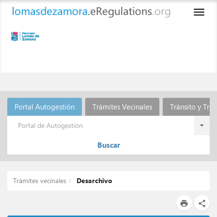
Toggl
naviga
Portal Autogestión
Trámites Vecinales
Tránsito y Tra
Portal de Autogestión
Buscar
Trámites vecinales
Desarchivo
print
share