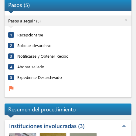
Pasos
(
5
)
expand_less
Pasos a seguir
(
5
)
1
Recepcionarse
2
Solicitar desarchivo
3
Notificarse y Obtener Recibo
4
Abonar sellado
5
Expediente Desarchivado
flag
Resumen del procedimiento
Instituciones involucradas
3
expand_less