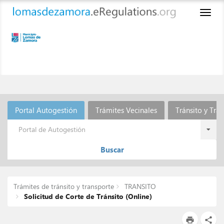
Toggl
naviga
Portal Autogestión
Trámites Vecinales
Tránsito y Tra
Portal de Autogestión
Buscar
Trámites de tránsito y transporte
TRANSITO
Solicitud de Corte de Tránsito (Online)
print
share