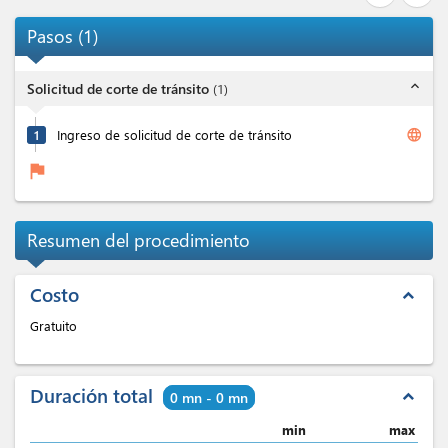
Pasos
(
1
)
expand_less
Solicitud de corte de tránsito
(
1
)
language
1
Ingreso de solicitud de corte de tránsito
flag
Resumen del procedimiento
Costo
expand_less
Gratuito
Duración total
expand_less
0 mn - 0 mn
min
max