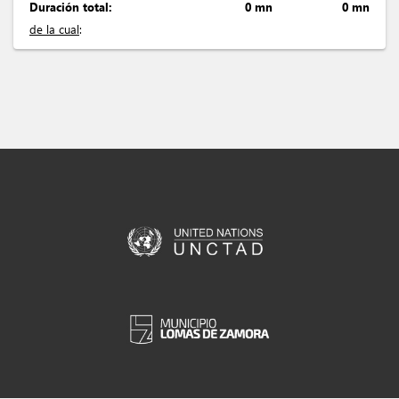
Duración total:
0 mn
0 mn
de la cual
: