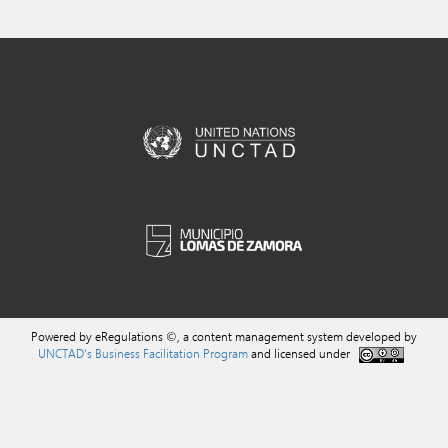
Powered by eRegulations ©, a content management system developed by
UNCTAD's Business Facilitation Program
and licensed under