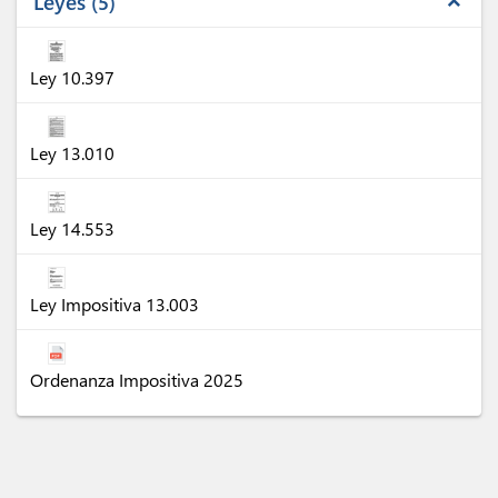
Leyes
5
expand_less
Ley 10.397
Ley 13.010
Ley 14.553
Ley Impositiva 13.003
Ordenanza Impositiva 2025