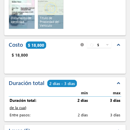
Documento de
Titulo de
Identidad
Propiedad del
Vehículo
Costo
expand_less
$ 18,800
$
expand_more
info
$
18,800
Duración total
expand_less
2 días - 3 días
min
max
Duración total:
2 días
3 días
de la cual
:
Entre pasos:
2 días
3 días