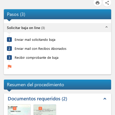
print
share
Pasos
(
3
)
expand_less
Solicitar baja on line
(
3
)
1
Enviar mail solicitando baja
2
Enviar mail con Recibos Abonados
3
Recibir comprobante de baja
flag
Resumen del procedimiento
Documentos requeridos
2
expand_less
1
1