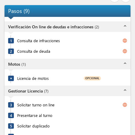
Pasos
(
9
)
expand_less
Verificación On line de deudas e infracciones
(
2
)
language
1
Consulta de infracciones
language
2
Consulta de deuda
expand_less
Motos
(
1
)
Licencia de motos
OPCIONAL
★
expand_less
Gestionar Licencia
(
7
)
language
3
Solicitar turno on line
4
Presentarse al turno
5
Solicitar duplicado