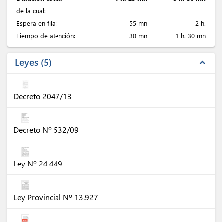
de la cual
:
Espera en fila:
55 mn
2 h.
Tiempo de atención:
30 mn
1 h. 30 mn
Leyes
5
expand_less
Decreto 2047/13
Decreto Nº 532/09
Ley Nº 24.449
Ley Provincial Nº 13.927