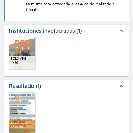
La misma será entregada a las 48hs de realizado el
trámite.
Instituciones involucradas
1
expand_less
4
5
6
7
8
9
POLO VIAL
(x 6)
Resultado
1
expand_less
9
Licencia de
conducir