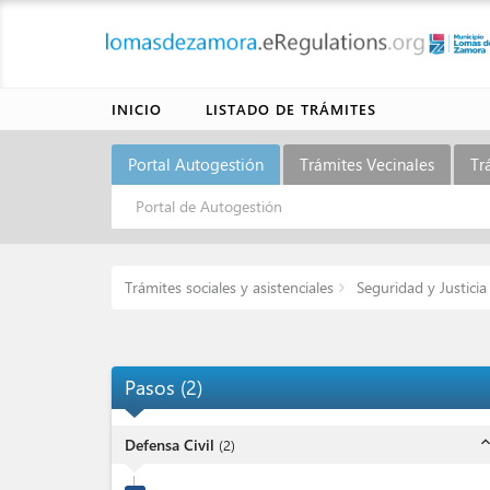
INICIO
LISTADO DE TRÁMITES
Portal Autogestión
Trámites Vecinales
Tr
Portal de Autogestión
Trámites sociales y asistenciales
Seguridad y Justicia
Pasos
(
2
)
expand_l
Defensa Civil
(
2
)