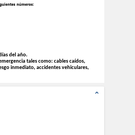
iguientes números:
días del año.
 emergencia tales como: cables caídos,
iesgo inmediato, accidentes vehiculares,
expand_less