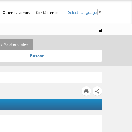
Select Language
▼
Quiénes somos
Contáctenos
y Asistenciales
Buscar
print
share