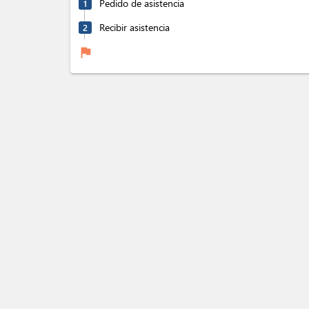
Pedido de asistencia
1
Recibir asistencia
2
flag