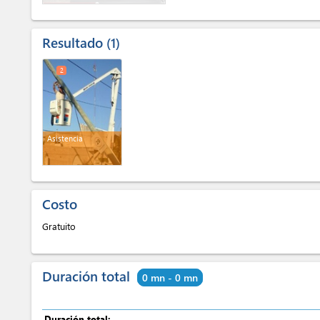
Resultado
1
2
Asistencia
Costo
Gratuito
Duración total
0 mn - 0 mn
Duración total: