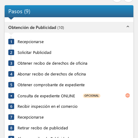
Pasos
(
9
)
expand_less
Obtención de Publicidad
(
10
)
1
Recepcionarse
2
Solicitar Publicidad
3
Obtener recibo de derechos de oficina
4
Abonar recibo de derechos de oficina
5
Obtener comprobante de expediente
language
Consulta de expediente ONLINE
OPCIONAL
★
6
Recibir inspección en el comercio
7
Recepcionarse
8
Retirar recibo de publicidad