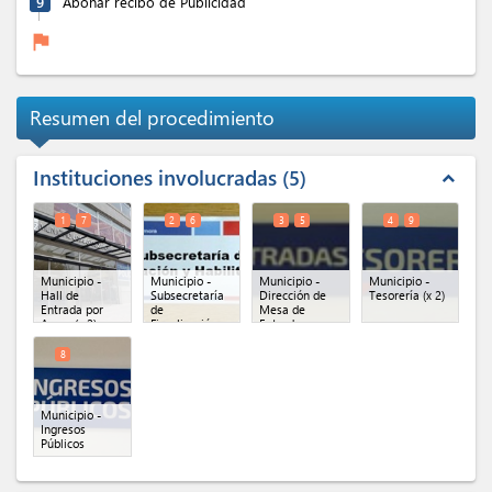
9
Abonar recibo de Publicidad
flag
Resumen del procedimiento
Instituciones involucradas
5
expand_less
1
7
2
6
3
5
4
9
Municipio -
Municipio -
Municipio -
Municipio -
Hall de
Subsecretaría
Dirección de
Tesorería
(x 2)
Entrada por
de
Mesa de
Azara
(x 2)
Fiscalización y
Entradas
Habilitaciones
(x 2)
General
(x 2)
8
Municipio -
Ingresos
Públicos