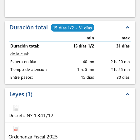
Duración total
expand_less
15 días 1/2 - 31 días
min
max
Duración total:
15 días 1/2
31 días
de la cual
:
Espera en fila:
40 mn
2 h. 20 mn
Tiempo de atención:
1 h. 5 mn
2 h. 25 mn
Entre pasos:
15 días
30 días
Leyes
3
expand_less
Decreto Nº 1.341/12
Ordenanza Fiscal 2025