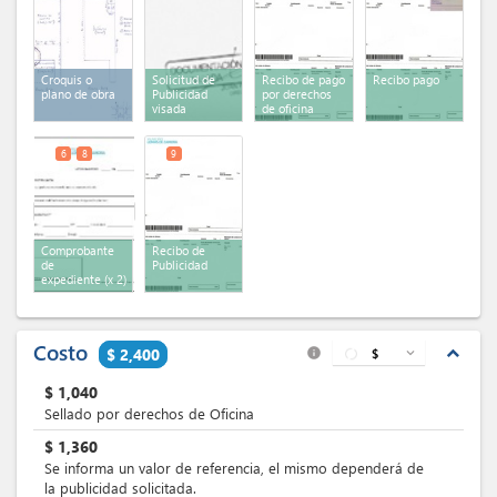
Croquis o
Solicitud de
Recibo de pago
Recibo pago
plano de obra
Publicidad
por derechos
visada
de oficina
6
8
9
Comprobante
Recibo de
de
Publicidad
expediente
(x 2)
Costo
expand_less
$ 2,400
$
expand_more
info
$
1,040
Sellado por derechos de Oficina
$
1,360
Se informa un valor de referencia, el mismo dependerá de
la publicidad solicitada.