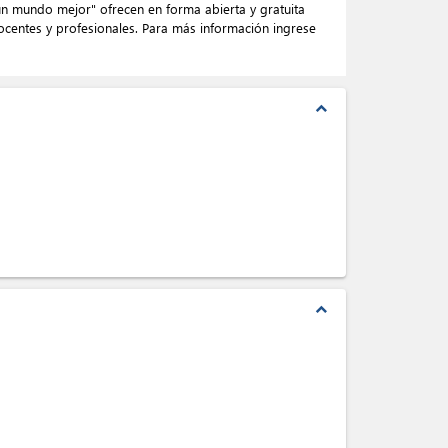
 un mundo mejor" ofrecen en forma abierta y gratuita
docentes y profesionales. Para más información ingrese
expand_less
expand_less