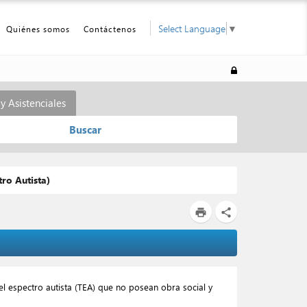
Select Language
▼
Quiénes somos
Contáctenos
y Asistenciales
Buscar
tro Autista)
print
share
el espectro autista (TEA) que no posean obra social y