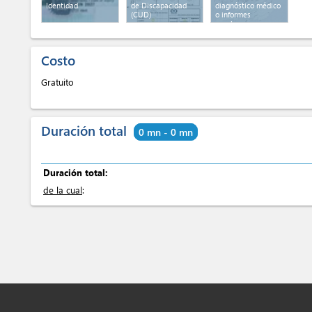
Identidad
de Discapacidad
diagnóstico médico
(CUD)
o informes
escolares.
Costo
Gratuito
Duración total
0 mn - 0 mn
Duración total:
de la cual
: