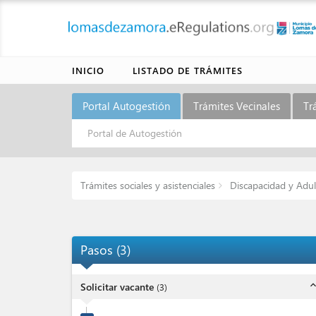
INICIO
LISTADO DE TRÁMITES
Portal Autogestión
Trámites Vecinales
Tr
Portal de Autogestión
Trámites sociales y asistenciales
Discapacidad y Adu
Pasos
(
3
)
expand_l
Solicitar vacante
(
3
)