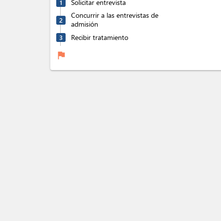
Solicitar entrevista
1
Concurrir a las entrevistas de
2
admisión
Recibir tratamiento
3
flag