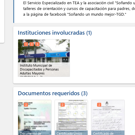
El Servicio Especializado en TEA y la asociación civil "Soñando
talleres de orientación y cursos de capacitación para padres, 
a la página de facebook "Soñando un mundo mejor-TGD."
Instituciones involucradas
1
1
2
3
Instituto Municipal de
Discapacitados y Personas
Adultas Mayores
(IMDIPAM)
(x 3)
Documentos requeridos
3
2
2
2
Documento de
Certificado Único
Certificado de