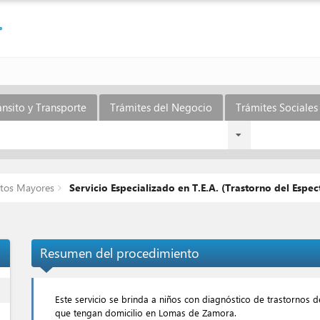
ánsito y Transporte
Trámites del Negocio
Trámites Sociales 
ltos Mayores
Servicio Especializado en T.E.A. (Trastorno del Espec
Resumen del procedimiento
ess
Este servicio se brinda a niños con diagnóstico de trastornos d
que tengan domicilio en Lomas de Zamora.