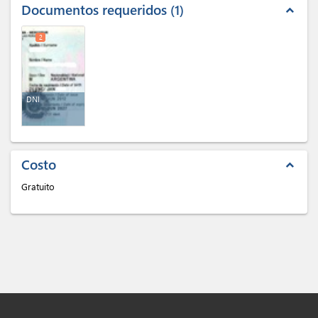
Documentos requeridos
1
expand_less
2
DNI
Costo
expand_less
Gratuito