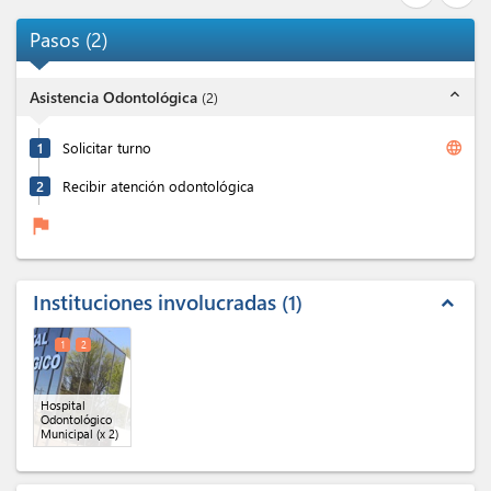
Pasos
(
2
)
expand_less
Asistencia Odontológica
(
2
)
language
1
Solicitar turno
2
Recibir atención odontológica
flag
Instituciones involucradas
1
expand_less
1
2
Hospital
Odontológico
Municipal
(x 2)