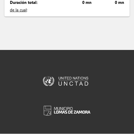
Duración total:
0 mn
0 mn
de la cual
: