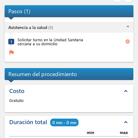
Pasos
(
1
)
expand_less
Asistencia a la salud
(
1
)
Solicitar turno en la Unidad Sanitaria
language
1
cercana a su domicilio
flag
Resumen del procedimiento
Costo
expand_less
Gratuito
Duración total
expand_less
0 mn - 0 mn
min
max