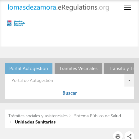
Toggl
naviga
Portal Autogestión
Trámites Vecinales
Tránsito y Tra
Portal de Autogestión
Buscar
Trámites sociales y asistenciales
Sistema Público de Salud
Unidades Sanitarias
print
share