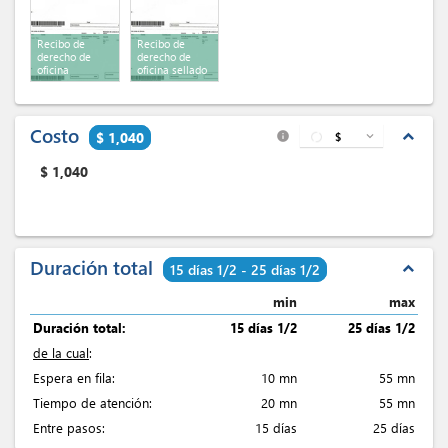
Recibo de
Recibo de
derecho de
derecho de
oficina
oficina sellado
Costo
expand_less
$ 1,040
$
expand_more
info
$
1,040
Duración total
expand_less
15 días 1/2 - 25 días 1/2
min
max
Duración total:
15 días 1/2
25 días 1/2
de la cual
:
Espera en fila:
10 mn
55 mn
Tiempo de atención:
20 mn
55 mn
Entre pasos:
15 días
25 días