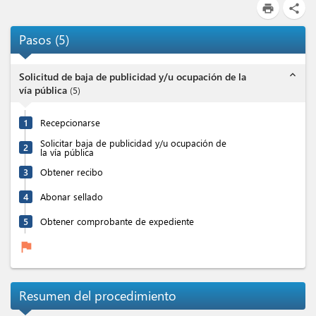
print
share
Pasos
(
5
)
expand_less
Solicitud de baja de publicidad y/u ocupación de la
vía pública
(
5
)
1
Recepcionarse
Solicitar baja de publicidad y/u ocupación de
2
la vía pública
3
Obtener recibo
4
Abonar sellado
5
Obtener comprobante de expediente
flag
Resumen del procedimiento