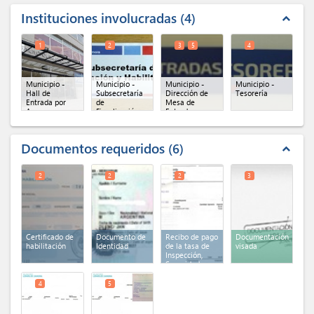
Instituciones involucradas
4
expand_less
1
2
3
5
4
Municipio -
Municipio -
Municipio -
Municipio -
Hall de
Subsecretaría
Dirección de
Tesorería
Entrada por
de
Mesa de
Azara
Fiscalización y
Entradas
Habilitaciones
General
(x 2)
Documentos requeridos
6
expand_less
2
2
2
3
Certificado de
Documento de
Recibo de pago
Documentación
habilitación
Identidad
de la tasa de
visada
Inspección,
Seguridad e
Higiene
4
5