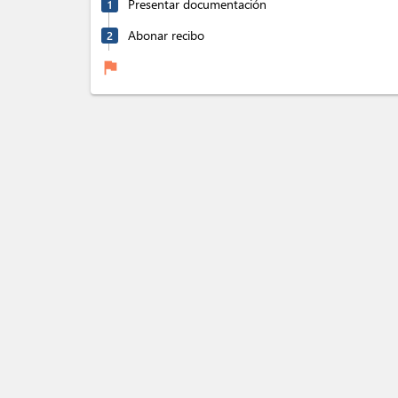
Presentar documentación
1
Abonar recibo
2
flag