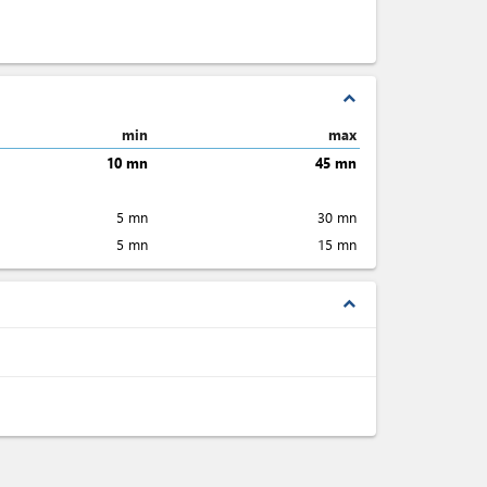
expand_less
min
max
10 mn
45 mn
5 mn
30 mn
5 mn
15 mn
expand_less