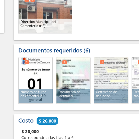
Dirección Municipal del
Cementerio
(x 2)
Documentos requeridos
6
1
1
1
Número de turno
Documento de
Certificado de
Rec
en cementerio
Identidad
defunción
tas
Costo
$ 26,000
$
26,000
Corresponde a las filas 1 a 6