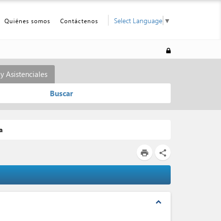
Select Language
▼
Quiénes somos
Contáctenos
y Asistenciales
Buscar
a
print
share
expand_less