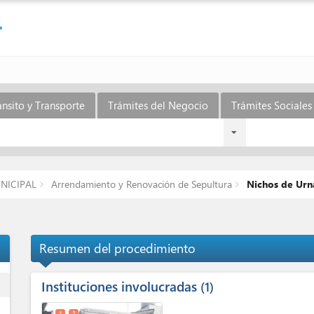
ánsito y Transporte
Trámites del Negocio
Trámites Sociales 
NICIPAL
Arrendamiento y Renovación de Sepultura
Nichos de Urn
Resumen del procedimiento
Instituciones involucradas
ess
1
1
2