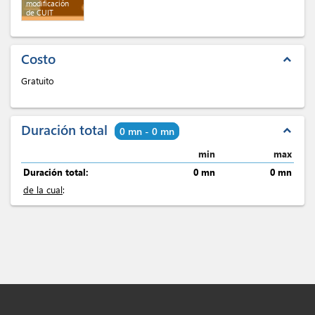
modificación
de CUIT
Costo
expand_less
Gratuito
Duración total
expand_less
0 mn - 0 mn
min
max
Duración total:
0 mn
0 mn
de la cual
: