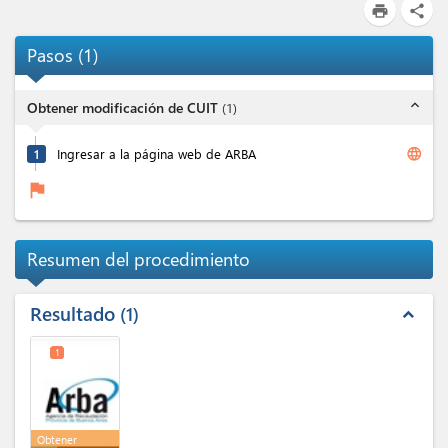
print
share
Pasos
(
1
)
expand_less
Obtener modificación de CUIT
(
1
)
language
1
Ingresar a la página web de ARBA
flag
Resumen del procedimiento
Resultado
1
expand_less
1
Obtener