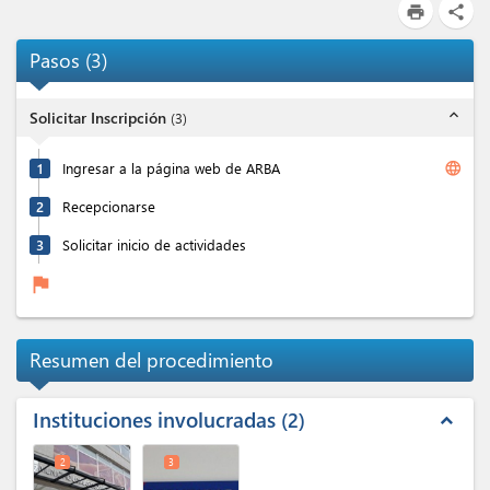
print
share
Pasos
(
3
)
expand_less
Solicitar Inscripción
(
3
)
language
1
Ingresar a la página web de ARBA
2
Recepcionarse
3
Solicitar inicio de actividades
flag
Resumen del procedimiento
Instituciones involucradas
2
expand_less
2
3