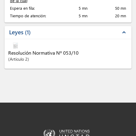
de la cual
:
Espera en fila:
5 mn
50 mn
Tiempo de atención:
5 mn
20 mn
Leyes
1
expand_less
Resolución Normativa Nº 053/10
Artículo
2