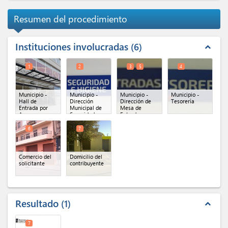
Resumen del procedimiento
Instituciones involucradas
6
expand_less
1
2
3
5
4
Municipio -
Municipio -
Municipio -
Municipio -
Hall de
Dirección
Dirección de
Tesorería
Entrada por
Municipal de
Mesa de
Azara
Seguridad e
Entradas
Higiene
General
(x 2)
6
7
Comercio del
Domicilio del
solicitante
contribuyente
Resultado
1
expand_less
7