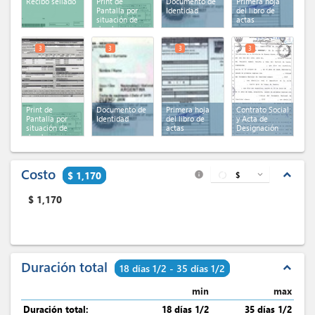
Recibo sellado
Print de
Documento de
Primera hoja
Pantalla por
Identidad
del libro de
situación de
actas
deuda
3
3
3
3
Print de
Documento de
Primera hoja
Contrato Social
Pantalla por
Identidad
del libro de
y Acta de
situación de
actas
Designación
deuda
Costo
expand_less
$ 1,170
$
expand_more
info
$
1,170
Duración total
expand_less
18 días 1/2 - 35 días 1/2
min
max
Duración total:
18 días 1/2
35 días 1/2