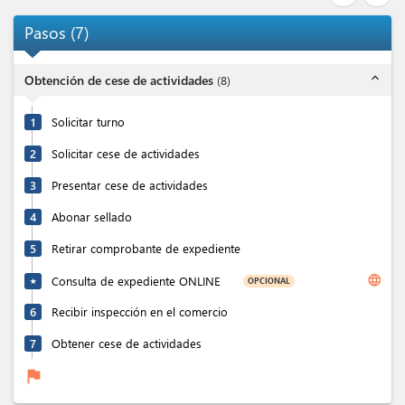
Pasos
(
7
)
expand_less
Obtención de cese de actividades
(
8
)
1
Solicitar turno
2
Solicitar cese de actividades
3
Presentar cese de actividades
4
Abonar sellado
5
Retirar comprobante de expediente
language
Consulta de expediente ONLINE
OPCIONAL
★
6
Recibir inspección en el comercio
7
Obtener cese de actividades
flag