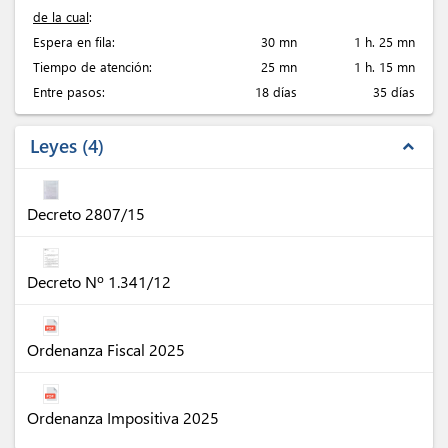
de la cual
:
Espera en fila:
30 mn
1 h. 25 mn
Tiempo de atención:
25 mn
1 h. 15 mn
Entre pasos:
18 días
35 días
Leyes
4
expand_less
Decreto 2807/15
Decreto Nº 1.341/12
Ordenanza Fiscal 2025
Ordenanza Impositiva 2025