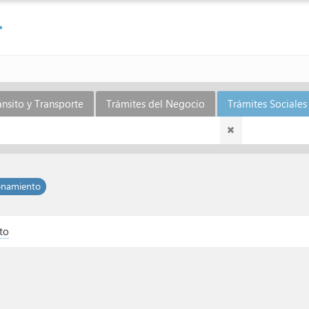
ánsito y Transporte
Trámites del Negocio
Trámites Sociales 
ionamiento
to