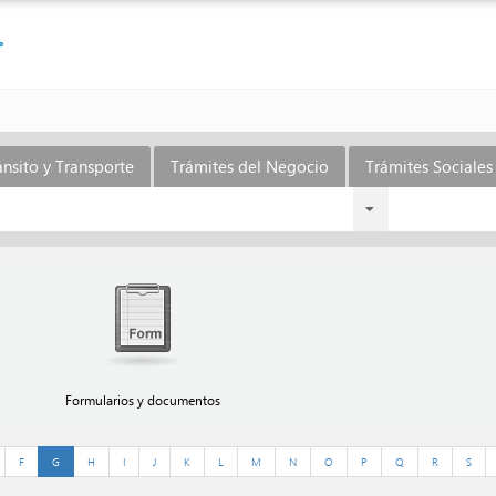
ánsito y Transporte
Trámites del Negocio
Trámites Sociales 
Formularios y documentos
F
G
H
I
J
K
L
M
N
O
P
Q
R
S