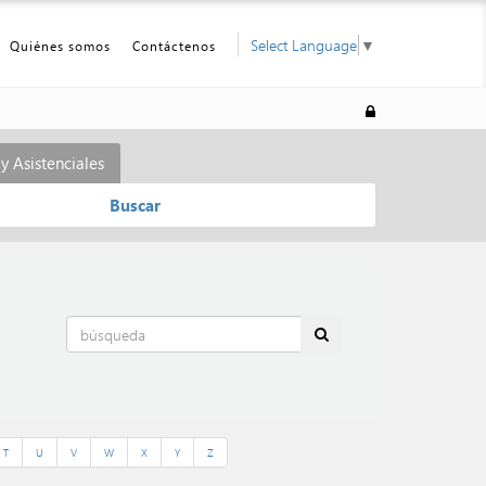
Select Language
▼
Quiénes somos
Contáctenos
y Asistenciales
Buscar
T
U
V
W
X
Y
Z