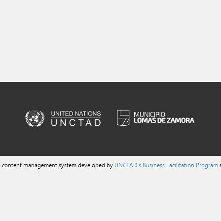
 a content management system developed by
UNCTAD's Business Facilitation Program